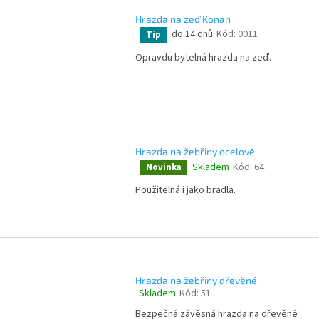
Hrazda na zeď Konan
do 14 dnů
Kód:
0011
Tip
Průměrné
hodnocení
Opravdu bytelná hrazda na zeď.
produktu
je
4,3
z
5
hvězdiček.
Hrazda na žebřiny ocelové
Skladem
Kód:
64
Novinka
Průměrné
hodnocení
Použitelná i jako bradla.
produktu
je
4,1
z
5
hvězdiček.
Hrazda na žebřiny dřevěné
Skladem
Kód:
51
Průměrné
hodnocení
Bezpečná závěsná hrazda na dřevěné