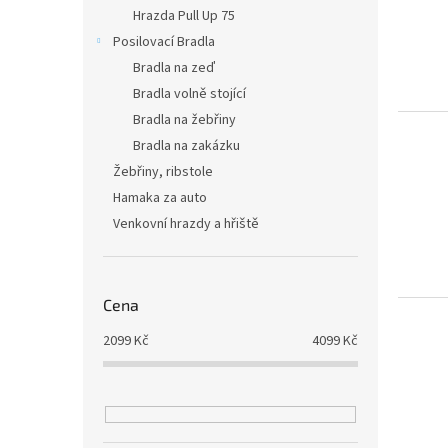
i
r
n
Hrazda Pull Up 75
s
o
e
Posilovací Bradla
p
d
l
r
u
Bradla na zeď
o
k
Bradla volně stojící
d
t
Bradla na žebřiny
u
ů
Bradla na zakázku
k
Žebřiny, ribstole
t
ů
Hamaka za auto
Venkovní hrazdy a hřiště
Cena
2099
Kč
4099
Kč