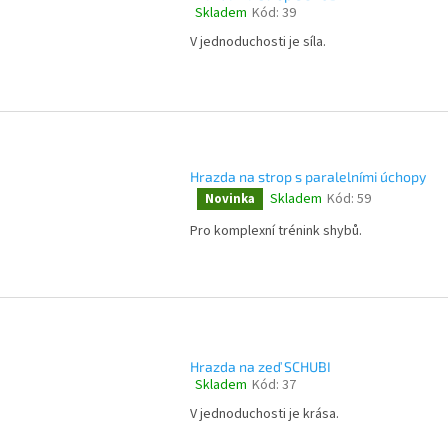
Skladem
Kód:
39
Průměrné
hodnocení
V jednoduchosti je síla.
produktu
je
4,3
z
5
hvězdiček.
Hrazda na strop s paralelními úchopy
Skladem
Kód:
59
Novinka
Průměrné
hodnocení
Pro komplexní trénink shybů.
produktu
je
4,6
z
5
hvězdiček.
Hrazda na zeď SCHUBI
Skladem
Kód:
37
Průměrné
hodnocení
V jednoduchosti je krása.
produktu
je