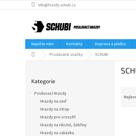
Přejít
info@hrazdy-schubi.cz
na
obsah
Napište nám
Kontakty
Doprava a platba
Domů
Prodávané značky
SCHUBI
P
SCH
o
Přeskočit
s
Kategorie
kategorie
t
Ř
r
Posilovací Hrazdy
a
a
Nejlev
Hrazdy na zeď
z
n
Hrazdy na strop
e
n
V
n
í
Hrazdy pro crossfit
ý
í
p
Hrazdy na ribstol, žebřiny
p
p
a
Hrazdy na zakázku