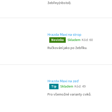
produktu
žebřiny(ribstol).
je
4,3
z
5
hvězdiček.
Hrazda Maxi na strop
Skladem
Kód:
60
Novinka
Průměrné
hodnocení
Ručkování jako po žebříku.
produktu
je
4,4
z
5
hvězdiček.
Hrazda Maxi na zeď
Skladem
Kód:
49
Tip
Průměrné
hodnocení
Pro všemožné varianty cviků.
produktu
je
4,6
z