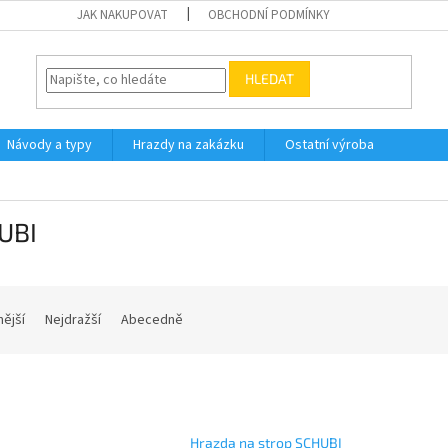
JAK NAKUPOVAT
OBCHODNÍ PODMÍNKY
HLEDAT
Návody a typy
Hrazdy na zakázku
Ostatní výroba
UBI
nější
Nejdražší
Abecedně
Hrazda na strop SCHUBI