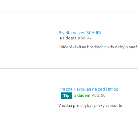
4,4
z
5
hvězdiček.
Bradla na zeď SCHUBI
Na dotaz
Kód:
47
Průměrné
hodnocení
Cvičení kliků na bradlech nikdy nebylo snažš
produktu
je
4,8
z
5
hvězdiček.
Hrazda Herkules na zeď i strop
Skladem
Kód:
50
Tip
Průměrné
hodnocení
Vhodná pro shyby i prvky crossfitu.
produktu
je
4,5
z
5
hvězdiček.