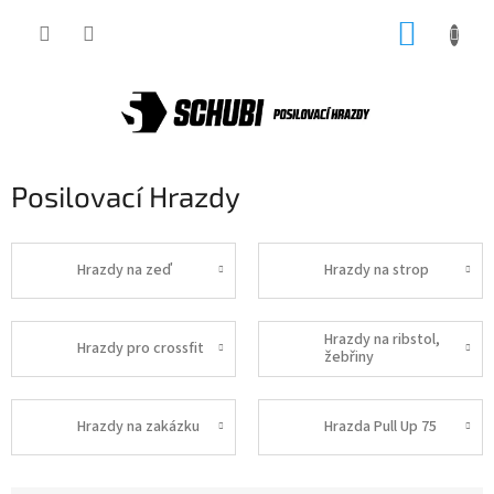
Přejít
NÁKUP
na
obsah
KOŠÍK
Posilovací Hrazdy
Hrazdy na zeď
Hrazdy na strop
Hrazdy na ribstol,
Hrazdy pro crossfit
žebřiny
Hrazdy na zakázku
Hrazda Pull Up 75