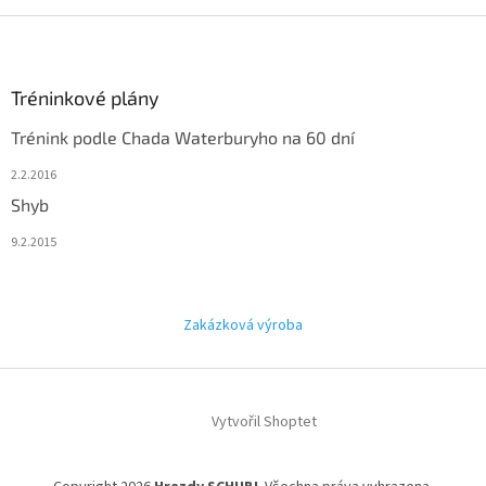
v
ý
Z
p
á
i
p
s
a
Tréninkové plány
u
t
Trénink podle Chada Waterburyho na 60 dní
í
2.2.2016
Shyb
9.2.2015
Zakázková výroba
Vytvořil Shoptet