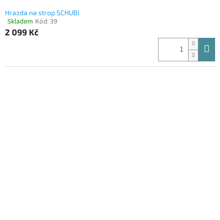
Hrazda na strop SCHUBI
Skladem
Kód:
39
Průměrné
2 099 Kč
hodnocení
produktu
je
4,3
z
5
hvězdiček.