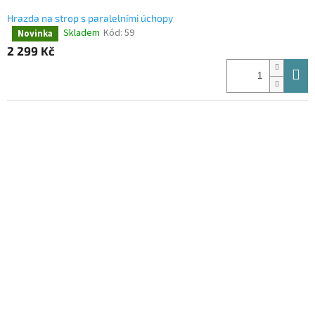
Hrazda na strop s paralelními úchopy
Skladem
Kód:
59
Novinka
Průměrné
hodnocení
2 299 Kč
produktu
je
4,6
z
5
hvězdiček.