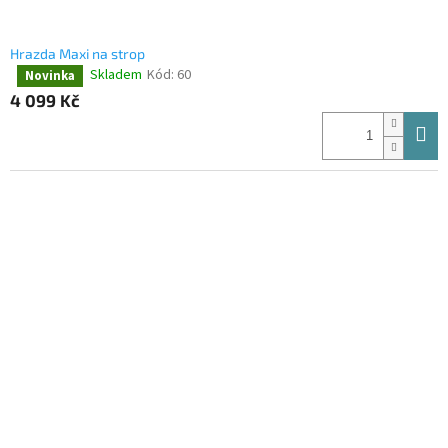
Hrazda Maxi na strop
Skladem
Kód:
60
Novinka
Průměrné
hodnocení
4 099 Kč
produktu
je
4,4
z
5
hvězdiček.