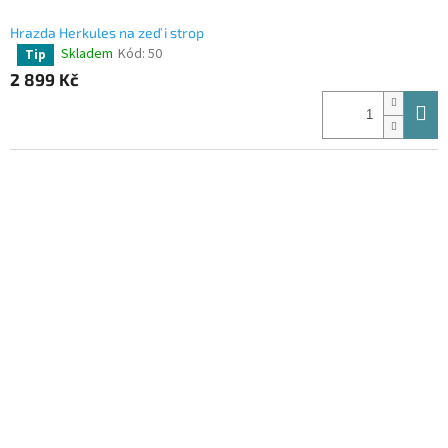
Hrazda Herkules na zeď i strop
Skladem
Kód:
50
Tip
Průměrné
hodnocení
2 899 Kč
produktu
je
4,5
z
5
hvězdiček.