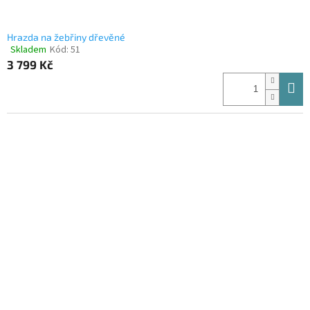
Hrazda na žebřiny dřevěné
Skladem
Kód:
51
Průměrné
3 799 Kč
hodnocení
produktu
je
4,3
z
5
hvězdiček.