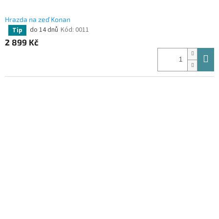
Hrazda na zeď Konan
do 14 dnů
Kód:
0011
Tip
Průměrné
hodnocení
2 899 Kč
produktu
je
4,3
z
5
hvězdiček.