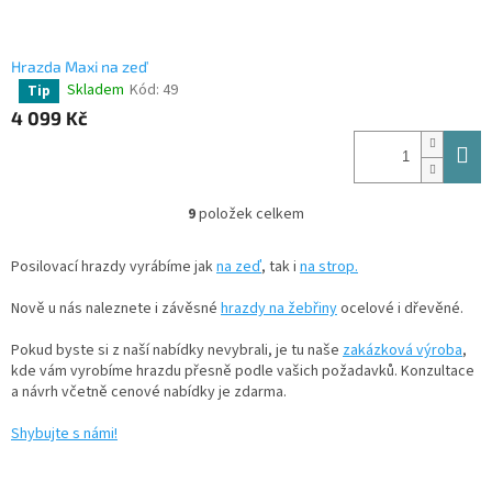
Hrazda Maxi na zeď
Skladem
Kód:
49
Tip
Průměrné
hodnocení
4 099 Kč
produktu
je
4,6
z
9
položek celkem
5
O
hvězdiček.
v
l
Posilovací hrazdy vyrábíme jak
na zeď
, tak i
na strop.
á
d
Nově u nás naleznete i závěsné
hrazdy na žebřiny
ocelové i dřevěné.
a
c
Pokud byste si z naší nabídky nevybrali, je tu naše
zakázková výroba
,
í
kde vám vyrobíme hrazdu přesně podle vašich požadavků. Konzultace
p
a návrh včetně cenové nabídky je zdarma.
r
v
Shybujte s námi!
k
y