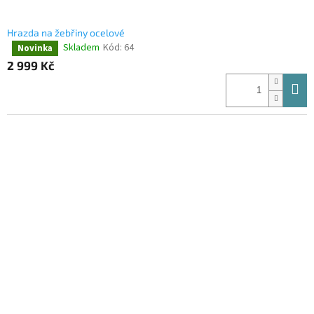
Hrazda na žebřiny ocelové
Skladem
Kód:
64
Novinka
Průměrné
hodnocení
2 999 Kč
produktu
je
4,1
z
5
hvězdiček.