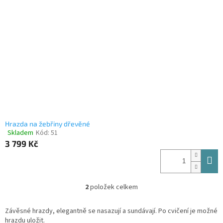
Hrazda na žebřiny dřevěné
Skladem
Kód:
51
Průměrné
3 799 Kč
hodnocení
produktu
je
4,3
z
2
položek celkem
O
5
v
hvězdiček.
l
Závěsné hrazdy, elegantně se nasazují a sundávají. Po cvičení je možné
á
hrazdu uložit.