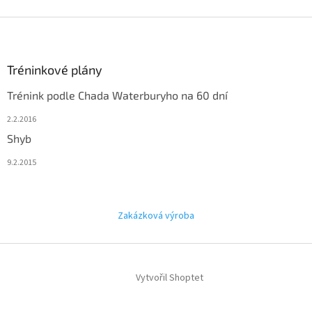
d
a
Z
c
á
í
p
p
a
Tréninkové plány
r
t
v
Trénink podle Chada Waterburyho na 60 dní
í
k
y
2.2.2016
v
Shyb
ý
p
9.2.2015
i
s
u
Zakázková výroba
Vytvořil Shoptet